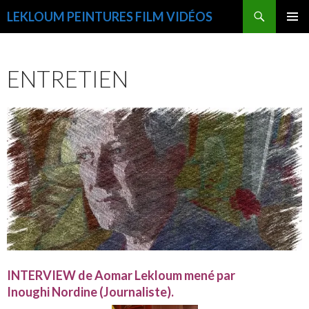
Recherche
LEKLOUM PEINTURES FILM VIDÉOS
ALLER
MENU
AU
PRINCI
CONTENU
ENTRETIEN
INTERVIEW de Aomar Lekloum mené par
Inoughi Nordine (Journaliste).